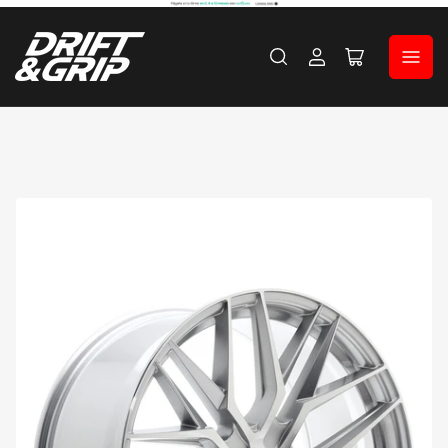
Iniciar
Abrir
sesión
cesta
pequeña